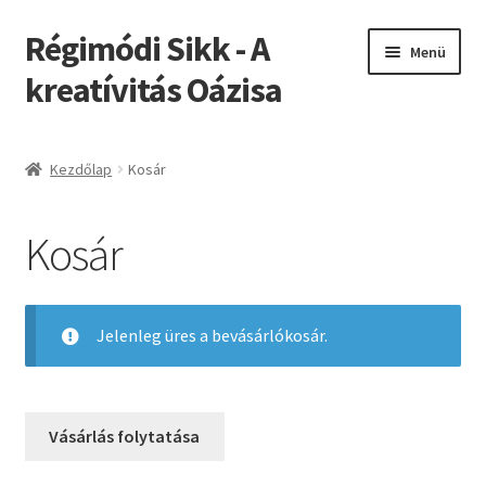
Régimódi Sikk - A
Ugrás
Kilépés
Menü
a
a
kreatívitás Oázisa
navigációhoz
tartalomba
Kezdőlap
Kezdőlap
Kosár
A fiókom
Kosár
Elérhetőség
Hírek, események
Jelenleg üres a bevásárlókosár.
Kezdőoldal szekció
Kosár
Vásárlás folytatása
Névjegy