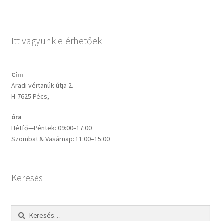
Pénztár
Itt vagyunk elérhetőek
Sample Page
Cím
Üzlet
Aradi vértanúk útja 2.
H-7625 Pécs,
óra
Hétfő—Péntek: 09:00–17:00
Szombat & Vasárnap: 11:00–15:00
Keresés
Keresés: